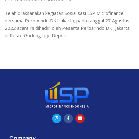
Telah dilaksanakan kegiatan Sosialisasi LSP Microfinance
bersama Perbarindo DKI Jakarta, pada tanggal 27 Agustus
2022 acara ini dihadiri oleh Peserta Perbarindo DKI Jakarta
di Resto Godong Idjo Depok.
Company