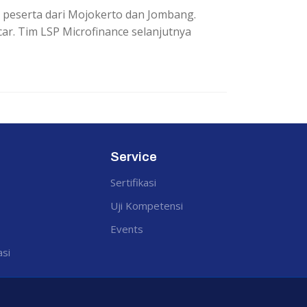
26 peserta dari Mojokerto dan Jombang.
ar. Tim LSP Microfinance selanjutnya
Service
Sertifikasi
Uji Kompetensi
Events
asi