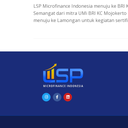
LSP Microfinance Indonesia menuju ke BRI KC
Semangat dari mitra UMi BRI KC Mojokerto m
menuju ke Lamongan untuk kegiatan sertifi