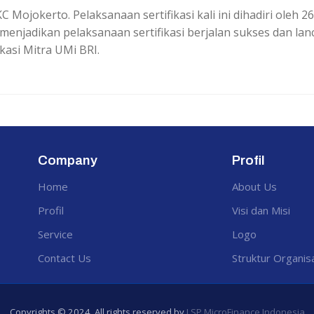
 Mojokerto. Pelaksanaan sertifikasi kali ini dihadiri oleh 
enjadikan pelaksanaan sertifikasi berjalan sukses dan lanc
kasi Mitra UMi BRI.
Company
Profil
Home
About Us
Profil
Visi dan Misi
Service
Logo
Contact Us
Struktur Organis
Copyrights © 2024. All rights reserved by
LSP MicroFinance Indonesia